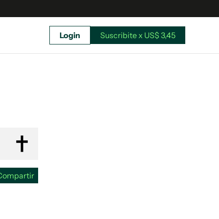
Login
Suscribite x US$ 3,45
uscríbete ahora a El Observador y elegí hasta
donde llegar.
Compartir
Suscribite x US$ 3,45