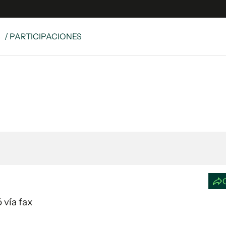
S
/ PARTICIPACIONES
e
S
n
es
Siguenos en:
 y Legales
es especiales
ciones
ters
ina
 Unidos
 vía fax