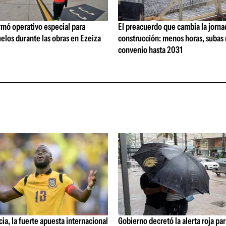
rmó operativo especial para
El preacuerdo que cambia la jorna
elos durante las obras en Ezeiza
construcción: menos horas, subas 
convenio hasta 2031
ia, la fuerte apuesta internacional
Gobierno decretó la alerta roja par