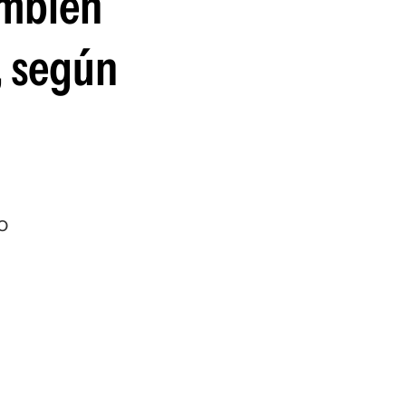
ambién
, según
o