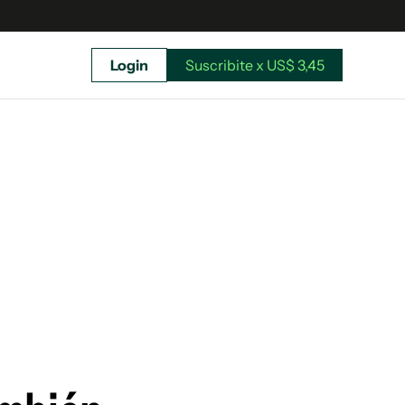
Login
Suscribite x US$ 3,45
uscríbete ahora a El Observador y elegí hasta
donde llegar.
Suscribite x US$ 3,45