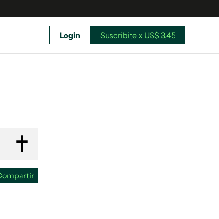
Login
Suscribite x US$ 3,45
uscríbete ahora a El Observador y elegí hasta
donde llegar.
Compartir
Suscribite x US$ 3,45