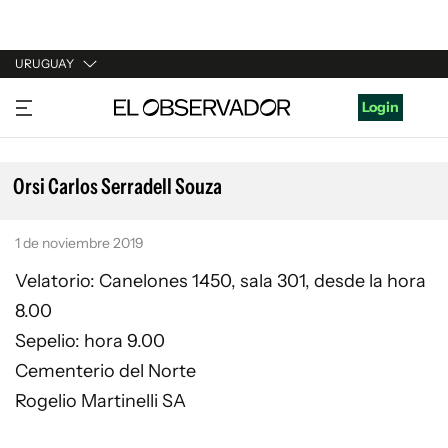
URUGUAY
URUGUAY
Login
ARGENTINA
ESPAÑA
Orsi Carlos Serradell Souza
ESTADOS UNIDOS
1 de noviembre 2019
Velatorio: Canelones 1450, sala 301, desde la hora
8.00
Sepelio: hora 9.00
Cementerio del Norte
Rogelio Martinelli SA