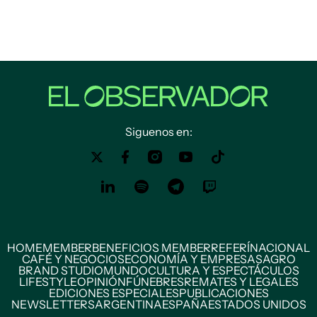
Siguenos en:
HOME
MEMBER
BENEFICIOS MEMBER
REFERÍ
NACIONAL
CAFÉ Y NEGOCIOS
ECONOMÍA Y EMPRESAS
AGRO
BRAND STUDIO
MUNDO
CULTURA Y ESPECTÁCULOS
LIFESTYLE
OPINIÓN
FÚNEBRES
REMATES Y LEGALES
EDICIONES ESPECIALES
PUBLICACIONES
NEWSLETTERS
ARGENTINA
ESPAÑA
ESTADOS UNIDOS