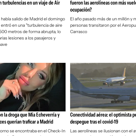
n turbulencias en un viaje de Air
fueron las aerolíneas con más vuel
ocupación?
e había salido de Madrid el domingo
El año pasado más de un millón y 
 entró en una "turbulencia de aire
personas transitaron por el Aeropu
ó 500 metros de forma abrupta, lo
Carrasco
rias lesiones a los pasajeros y
nave
on la droga que Mía Echeverría y
Conectividad aérea: el optimista p
ces querían traficar a Madrid
despegue tras el covid-19
porno se encontraba en el Check-In
Las aerolíneas se ilusionan con el 