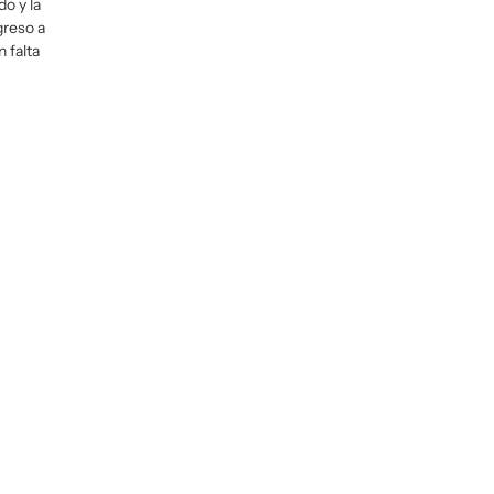
o y la
greso a
 falta