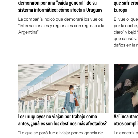
demoraron por una "caída general" de su
que sufriero
sistema informático: cómo afecta a Uruguay
Europa
La compañía indicó que demorará los vuelos
El vuelo, qu
"internacionales y regionales con regreso a la
por la noche,
Argentina"
claro" y baj
que causó va
daños en la 
Los uruguayos no viajan por trabajo como
Así incautar
antes, ¿cuáles son los destinos más afectados?
otros compli
"Lo que se paró fue el viajar por exigencia de
La exactriz 