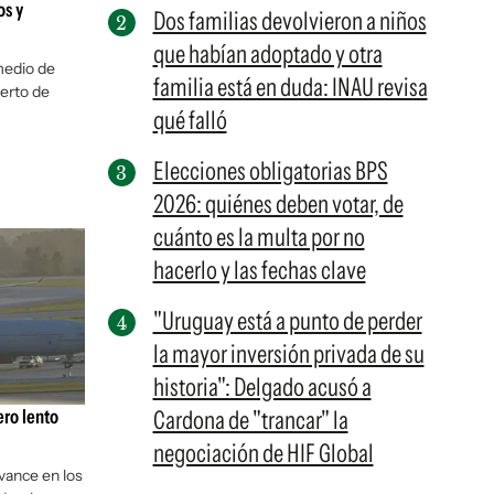
os y
Dos familias devolvieron a niños
que habían adoptado y otra
medio de
familia está en duda: INAU revisa
erto de
qué falló
Elecciones obligatorias BPS
2026: quiénes deben votar, de
cuánto es la multa por no
hacerlo y las fechas clave
"Uruguay está a punto de perder
la mayor inversión privada de su
historia": Delgado acusó a
ero lento
Cardona de "trancar" la
negociación de HIF Global
avance en los