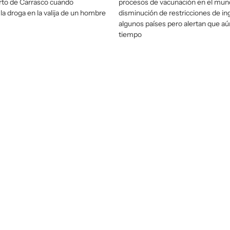
rto de Carrasco cuando
procesos de vacunación en el mund
la droga en la valija de un hombre
disminución de restricciones de in
algunos países pero alertan que aún
tiempo