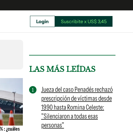
Login
Suscribite x US$ 3,45
uscríbete ahora a El Observador y elegí hasta
donde llegar.
LAS MÁS LEÍDAS
Jueza del caso Penadés rechazó
prescripción de víctimas desde
1990 hasta Romina Celeste:
"Silenciaron a todas esas
personas"
% : ¿cuáles
Suscribite x US$ 3,45