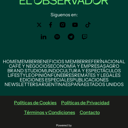
Siguenos en:
HOME
MEMBER
BENEFICIOS MEMBER
REFERÍ
NACIONAL
CAFÉ Y NEGOCIOS
ECONOMÍA Y EMPRESAS
AGRO
BRAND STUDIO
MUNDO
CULTURA Y ESPECTÁCULOS
LIFESTYLE
OPINIÓN
FÚNEBRES
REMATES Y LEGALES
EDICIONES ESPECIALES
PUBLICACIONES
NEWSLETTERS
ARGENTINA
ESPAÑA
ESTADOS UNIDOS
Políticas de Cookies
Políticas de Privacidad
Términos y Condiciones
Contacto