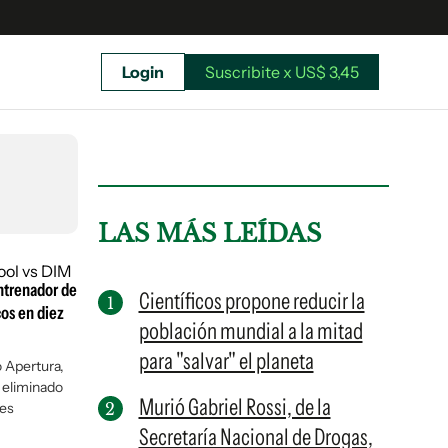
Login
Suscribite x US$ 3,45
uscríbete ahora a El Observador y elegí hasta
donde llegar.
LAS MÁS LEÍDAS
ntrenador de
Científicos propone reducir la
cos en diez
población mundial a la mitad
para "salvar" el planeta
 Apertura,
 eliminado
Murió Gabriel Rossi, de la
res
Secretaría Nacional de Drogas,
Suscribite x US$ 3,45