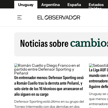
Uruguay
Argentina
España
Estados
Unidos
Home
Lifestyl
Member
Opinió
Noticias sobre
cambios
Beneficios Member
Fúnebr
Referí
Remates
10°C
Sábado:
Ahora en:
Montevideo
Nacional
Mín
7°
Máx
Edicion
11°
Muy Nuboso
Café y Negocios
Publica
La Liga AUF 
Economía y Empresas
Newslet
mundo con m
Un entrenador menos: Defensor Sporting cesó
entrenadores
Agro
Argent
a Román Cuello tras la derrota ante Peñarol, y
Aguirre defi
solo siete de los 16 técnicos que arrancaron el
Brand Studio
España
año siguen en su cargo
Uruguay se ub
Mundo
Estados
que menos c
Defensor Sporting está último en su grupo del
Cultura y Espectáculos
entrenadore
Torneo Intermedio con dos derrotas en dos