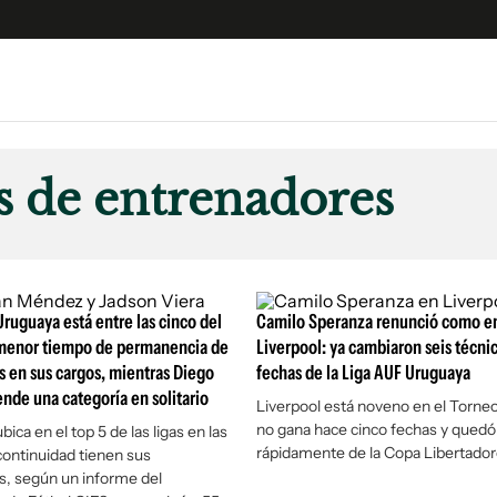
e
S
n
 de entrenadores
es
Siguenos en:
 y Legales
es especiales
ciones
Uruguaya está entre las cinco del
Camilo Speranza renunció como e
ters
enor tiempo de permanencia de
Liverpool: ya cambiaron seis técni
 en sus cargos, mientras Diego
fechas de la Liga AUF Uruguaya
ina
ende una categoría en solitario
Liverpool está noveno en el Torneo
no gana hace cinco fechas y quedó
ica en el top 5 de las ligas en las
 Unidos
rápidamente de la Copa Libertado
ontinuidad tienen sus
s, según un informe del