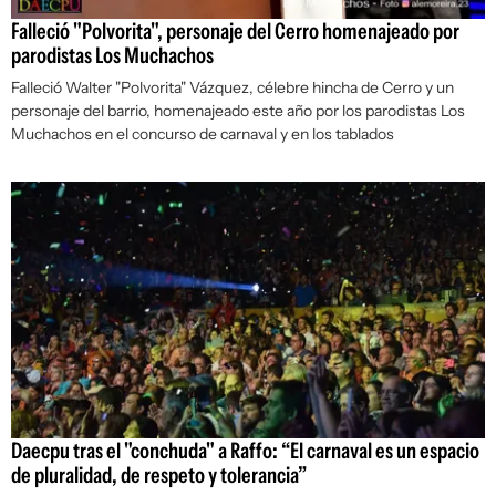
Falleció "Polvorita", personaje del Cerro homenajeado por
parodistas Los Muchachos
Falleció Walter "Polvorita" Vázquez, célebre hincha de Cerro y un
personaje del barrio, homenajeado este año por los parodistas Los
Muchachos en el concurso de carnaval y en los tablados
Daecpu tras el "conchuda" a Raffo: “El carnaval es un espacio
de pluralidad, de respeto y tolerancia”