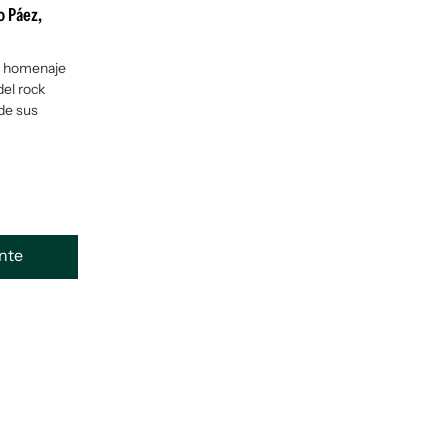
o Páez,
e homenaje
del rock
 de sus
ente