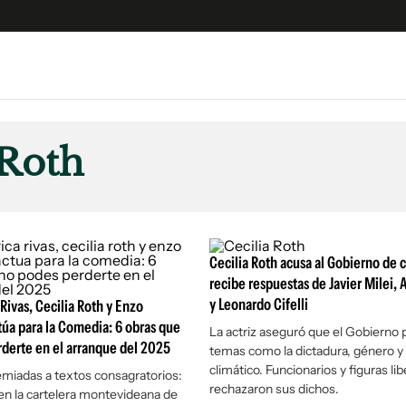
e
S
n
 Roth
es
Siguenos en:
 y Legales
es especiales
ciones
Cecilia Roth acusa al Gobierno de 
ters
recibe respuestas de Javier Milei, 
y Leonardo Cifelli
ina
Rivas, Cecilia Roth y Enzo
túa para la Comedia: 6 obras que
La actriz aseguró que el Gobierno 
derte en el arranque del 2025
temas como la dictadura, género y
 Unidos
climático. Funcionarios y figuras lib
miadas a textos consagratorios:
rechazaron sus dichos.
en la cartelera montevideana de