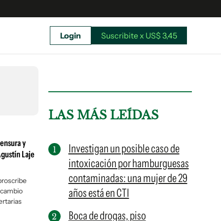
Login
Suscribite x US$ 3,45
uscríbete ahora a El Observador y elegí hasta
donde llegar.
LAS MÁS LEÍDAS
censura y
Investigan un posible caso de
Agustín Laje
intoxicación por hamburguesas
contaminadas: una mujer de 29
proscribe
años está en CTI
 cambio
ertarias
Boca de drogas, piso
Suscribite x US$ 3,45