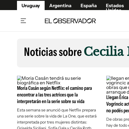
Uruguay
Argentina
España
Estados
Unidos
Home
Lifestyl
Member
Opinió
Noticias sobre
Cecilia
Beneficios Member
Fúnebr
Referí
Remates
11°C
Viernes:
Ahora en:
Montevideo
Nacional
Mín
9°
Máx
11°
Edicion
Nubes
Café y Negocios
Publica
Moria Casán según Netflix: el camino para
Economía y Empresas
Newslet
encontrar a las tres actrices que la
Agro
Argent
Llegan Érica 
interpretarán en la serie sobre su vida
Vogrincic ac
Brand Studio
España
Esta semana se anunció que Netflix prepara
no podés per
Mundo
Estados
una serie sobre la vida de La One, que estará
De obras pre
interpretada por tres mujeres distintas:
Cultura y Espectáculos
hay de todo 
Griselda Siciliani, Sofía Gala y Cecilia Roth