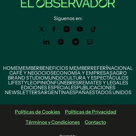
Siguenos en:
HOME
MEMBER
BENEFICIOS MEMBER
REFERÍ
NACIONAL
CAFÉ Y NEGOCIOS
ECONOMÍA Y EMPRESAS
AGRO
BRAND STUDIO
MUNDO
CULTURA Y ESPECTÁCULOS
LIFESTYLE
OPINIÓN
FÚNEBRES
REMATES Y LEGALES
EDICIONES ESPECIALES
PUBLICACIONES
NEWSLETTERS
ARGENTINA
ESPAÑA
ESTADOS UNIDOS
Políticas de Cookies
Políticas de Privacidad
Términos y Condiciones
Contacto