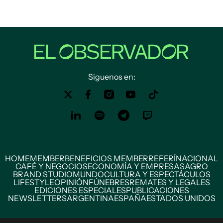
Siguenos en:
HOME
MEMBER
BENEFICIOS MEMBER
REFERÍ
NACIONAL
CAFÉ Y NEGOCIOS
ECONOMÍA Y EMPRESAS
AGRO
BRAND STUDIO
MUNDO
CULTURA Y ESPECTÁCULOS
LIFESTYLE
OPINIÓN
FÚNEBRES
REMATES Y LEGALES
EDICIONES ESPECIALES
PUBLICACIONES
NEWSLETTERS
ARGENTINA
ESPAÑA
ESTADOS UNIDOS