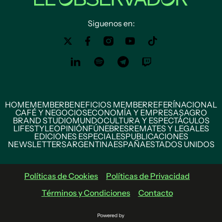
Siguenos en:
HOME
MEMBER
BENEFICIOS MEMBER
REFERÍ
NACIONAL
CAFÉ Y NEGOCIOS
ECONOMÍA Y EMPRESAS
AGRO
BRAND STUDIO
MUNDO
CULTURA Y ESPECTÁCULOS
LIFESTYLE
OPINIÓN
FÚNEBRES
REMATES Y LEGALES
EDICIONES ESPECIALES
PUBLICACIONES
NEWSLETTERS
ARGENTINA
ESPAÑA
ESTADOS UNIDOS
Políticas de Cookies
Políticas de Privacidad
Términos y Condiciones
Contacto