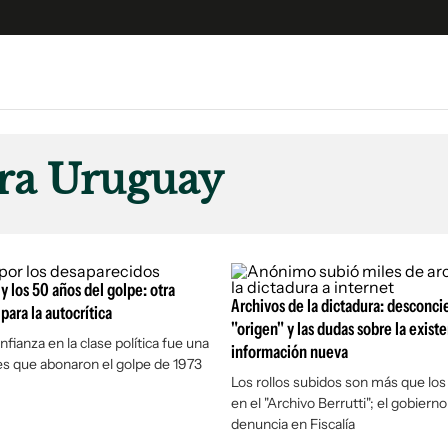
e
S
n
ra Uruguay
es
Siguenos en:
 y Legales
es especiales
ciones
 y los 50 años del golpe: otra
ters
Archivos de la dictadura: desconcie
para la autocrítica
"origen" y las dudas sobre la exist
ina
fianza en la clase política fue una
información nueva
es que abonaron el golpe de 1973
Los rollos subidos son más que los
 Unidos
en el "Archivo Berrutti"; el gobiern
denuncia en Fiscalía