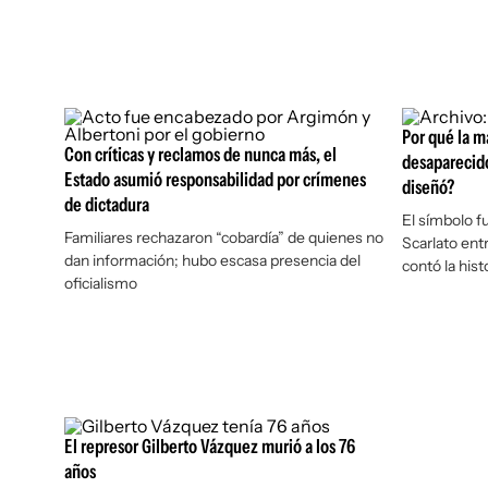
Por qué la m
Con críticas y reclamos de nunca más, el
desaparecidos
Estado asumió responsabilidad por crímenes
diseñó?
de dictadura
El símbolo f
Familiares rechazaron “cobardía” de quienes no
Scarlato ent
dan información; hubo escasa presencia del
contó la his
oficialismo
El represor Gilberto Vázquez murió a los 76
años