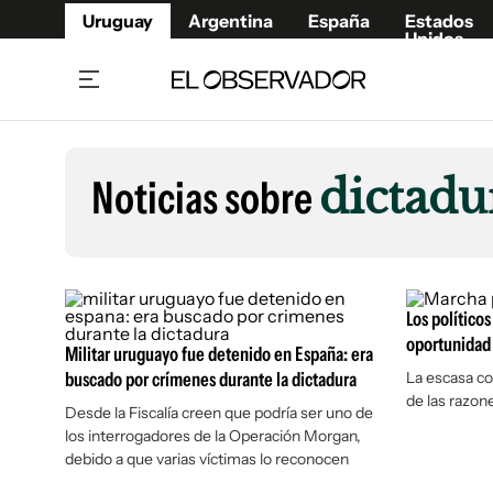
Uruguay
Argentina
España
Estados
Unidos
Home
Lifestyl
Member
Opinió
Noticias sobre
dictadu
Beneficios Member
Fúnebr
Referí
Remates
12°C
Viernes:
Ahora en:
Montevideo
Nacional
Mín
10°
Máx
12°
Edicion
Nubes
Café y Negocios
Publica
Los políticos
Economía y Empresas
Newslet
oportunidad 
Militar uruguayo fue detenido en España: era
Agro
Argent
buscado por crímenes durante la dictadura
La escasa con
de las razon
Brand Studio
España
Desde la Fiscalía creen que podría ser uno de
los interrogadores de la Operación Morgan,
Mundo
Estados
debido a que varias víctimas lo reconocen
Cultura y Espectáculos