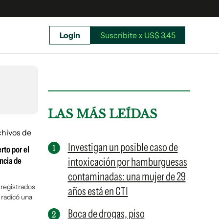
Login
Suscribite x US$ 3,45
uscríbete ahora a El Observador y elegí hasta
donde llegar.
LAS MÁS LEÍDAS
Investigan un posible caso de
rto por el
intoxicación por hamburguesas
encia de
contaminadas: una mujer de 29
 registrados
años está en CTI
o radicó una
Boca de drogas, piso
Suscribite x US$ 3,45