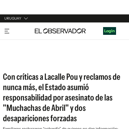
URUGUAY
URUGUAY
Login
ARGENTINA
ESPAÑA
ESTADOS UNIDOS
Con críticas a Lacalle Pou y reclamos de
nunca más, el Estado asumió
responsabilidad por asesinato de las
"Muchachas de Abril" y dos
desapariciones forzadas
Familiares rechazaron “cobardía” de quienes no dan información;