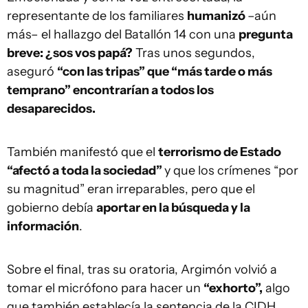
representante de los familiares
humanizó
–aún
más– el hallazgo del Batallón 14 con una
pregunta
breve: ¿sos vos papá?
Tras unos segundos,
aseguró
“con las tripas” que “más tarde o más
temprano” encontrarían a todos los
desaparecidos.
También manifestó que el
terrorismo de Estado
“afectó a toda la sociedad”
y que los crímenes “por
su magnitud” eran irreparables, pero que el
gobierno debía
aportar en la búsqueda y la
información
.
Sobre el final, tras su oratoria, Argimón volvió a
tomar el micrófono para hacer un
“exhorto”,
algo
que también establecía la sentencia de la CIDH.