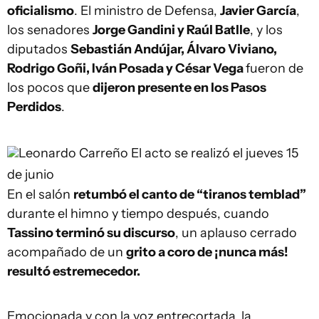
oficialismo
. El ministro de Defensa,
Javier García
,
los senadores
Jorge Gandini y Raúl Batlle
, y los
diputados
Sebastián Andújar, Álvaro Viviano,
Rodrigo Goñi, Iván Posada y César Vega
fueron de
los pocos que
dijeron presente en los Pasos
Perdidos
.
Leonardo Carreño
El acto se realizó el jueves 15
de junio
En el salón
retumbó el canto de “tiranos temblad”
durante el himno y tiempo después, cuando
Tassino terminó su discurso
, un aplauso cerrado
acompañado de un
grito a coro de ¡nunca más!
resultó estremecedor.
Emocionada y con la voz entrecortada, la