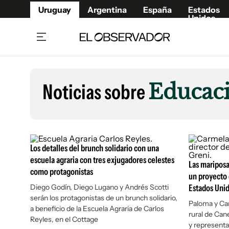
Uruguay
Argentina
España
Estados
Unidos
Home
Lifestyl
Member
Opinió
Noticias sobre
Educaci
Beneficios Member
Fúnebr
Referí
Remates
13°C
Domingo:
Ahora en:
Montevideo
Nacional
Mín
10°
Máx
Edicion
13°
Cielo Claro
Café y Negocios
Publica
Los detalles del brunch solidario con una
Economía y Empresas
Newslet
escuela agraria con tres exjugadores celestes
Las mariposa
como protagonistas
Agro
Argent
un proyecto 
Diego Godín, Diego Lugano y Andrés Scotti
Brand Studio
Estados Uni
España
serán los protagonistas de un brunch solidario,
Mundo
Estados
Paloma y Ca
a beneficio de la Escuela Agraria de Carlos
rural de Can
Cultura y Espectáculos
Reyles, en el Cottage
y representa