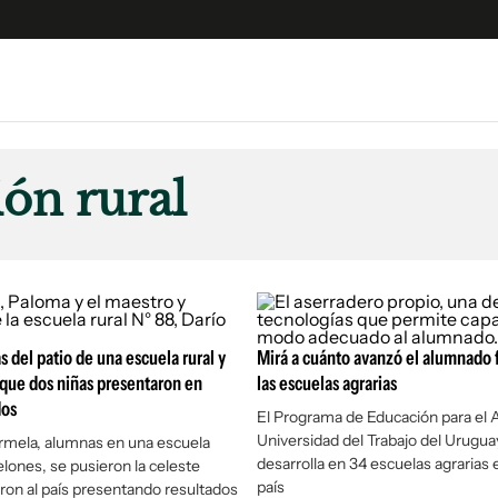
e
S
n
ón rural
es
Siguenos en:
 y Legales
es especiales
ciones
ters
s del patio de una escuela rural y
Mirá a cuánto avanzó el alumnado
ina
que dos niñas presentaron en
las escuelas agrarias
dos
El Programa de Educación para el A
Universidad del Trabajo del Urugua
 Unidos
rmela, alumnas en una escuela
desarrolla en 34 escuelas agrarias 
elones, se pusieron la celeste
país
ron al país presentando resultados