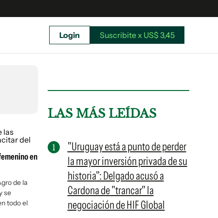
Login
Suscribite x US$ 3,45
uscríbete ahora a El Observador y elegí hasta
donde llegar.
LAS MÁS LEÍDAS
"Uruguay está a punto de perder
 femenino en
la mayor inversión privada de su
historia": Delgado acusó a
gro de la
Cardona de "trancar" la
y se
negociación de HIF Global
en todo el
Suscribite x US$ 3,45