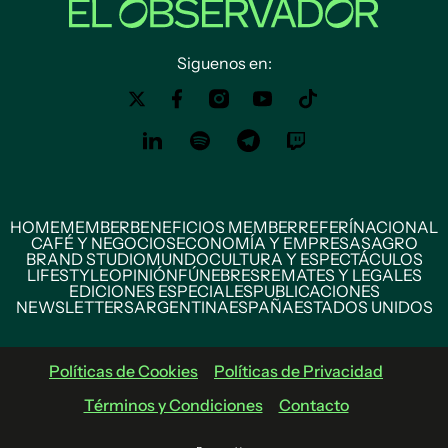
Siguenos en:
HOME
MEMBER
BENEFICIOS MEMBER
REFERÍ
NACIONAL
CAFÉ Y NEGOCIOS
ECONOMÍA Y EMPRESAS
AGRO
BRAND STUDIO
MUNDO
CULTURA Y ESPECTÁCULOS
LIFESTYLE
OPINIÓN
FÚNEBRES
REMATES Y LEGALES
EDICIONES ESPECIALES
PUBLICACIONES
NEWSLETTERS
ARGENTINA
ESPAÑA
ESTADOS UNIDOS
Políticas de Cookies
Políticas de Privacidad
Términos y Condiciones
Contacto