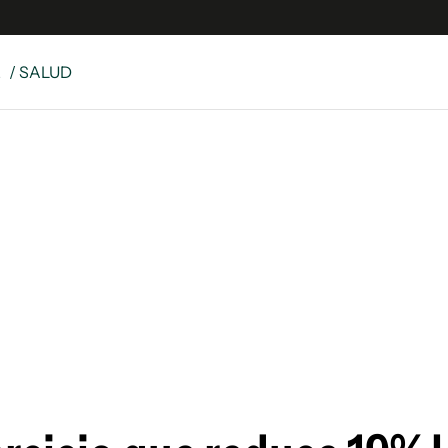
E
/ SALUD
e
S
n
es
Siguenos en:
 y Legales
es especiales
ciones
ters
ina
 Unidos