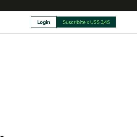
Login
Suscribite x US$ 3,45
uscríbete ahora a El Observador y elegí hasta
donde llegar.
Suscribite x US$ 3,45