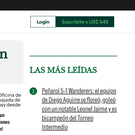
Login
Suscribite x US$ 3,45
uscríbete ahora a El Observador y elegí hasta
donde llegar.
en
LAS MÁS LEÍDAS
Peñarol 5-1 Wanderers: el equipo
de Diego Aguirre se floreó, goleó
con un notable Leonel Jaime y es
 un
bicampeón del Torneo
iones
Intermedio
el
Suscribite x US$ 3,45