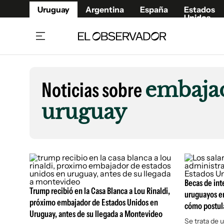
Uruguay
Argentina
España
Estados
Unidos
Home
Lifestyl
Member
Opinió
Noticias sobre
embajad
Beneficios Member
Fúnebr
uruguay
Referí
Remates
15°C
Viernes:
Ahora en:
Montevideo
Nacional
Mín
8°
Máx
Edicion
12°
Lluvia Ligera
Café y Negocios
Publica
Economía y Empresas
Newslet
Agro
Argent
Becas de int
Brand Studio
España
Trump recibió en la Casa Blanca a Lou Rinaldi,
uruguayos en
Mundo
Estados
próximo embajador de Estados Unidos en
cómo postul
Uruguay, antes de su llegada a Montevideo
Cultura y Espectáculos
Se trata de 