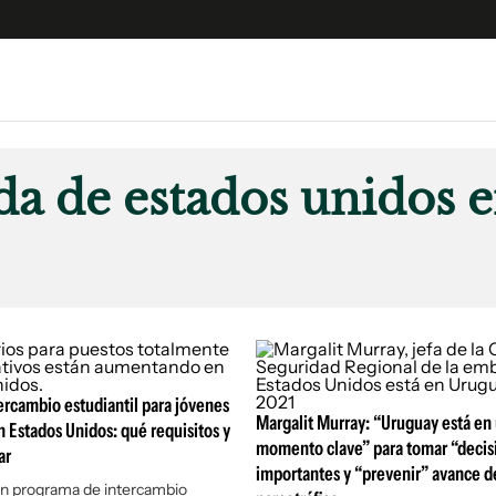
e
S
n
a de estados unidos 
es
Siguenos en:
 y Legales
es especiales
ciones
ters
ina
ercambio estudiantil para jóvenes
Margalit Murray: “Uruguay está en
 Estados Unidos: qué requisitos y
 Unidos
momento clave” para tomar “decis
ar
importantes y “prevenir” avance d
un programa de intercambio