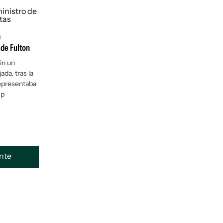
a
ide Fulton
in un
ada, tras la
representaba
mp
ente