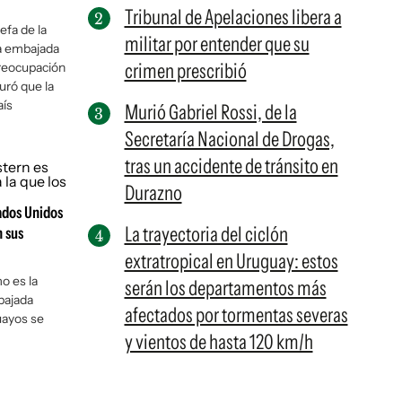
Tribunal de Apelaciones libera a
jefa de la
militar por entender que su
la embajada
crimen prescribió
reocupación
uró que la
aís
Murió Gabriel Rossi, de la
Secretaría Nacional de Drogas,
tras un accidente de tránsito en
Durazno
tados Unidos
La trayectoria del ciclón
n sus
extratropical en Uruguay: estos
o es la
serán los departamentos más
bajada
afectados por tormentas severas
uayos se
y vientos de hasta 120 km/h