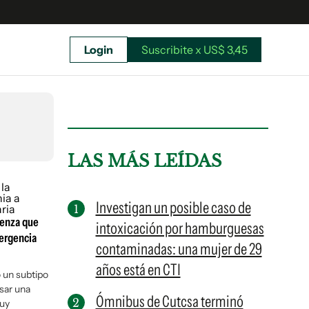
Login
Suscribite x US$ 3,45
uscríbete ahora a El Observador y elegí hasta
donde llegar.
LAS MÁS LEÍDAS
Investigan un posible caso de
luenza que
intoxicación por hamburguesas
mergencia
contaminadas: una mujer de 29
años está en CTI
 un subtipo
usar una
Ómnibus de Cutcsa terminó
Suscribite x US$ 3,45
muy