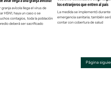
ipe aviar llega a una granja avícola?
los extranjeros que entren al país
r granja avícola llega el virus de
La medida se implementó durante 
iar H5N1, haya un caso o se
emergencia sanitaria; también será
chos contagios, toda la población
contar con cobertura de salud
predio deberá ser sacrificado
Página sigui