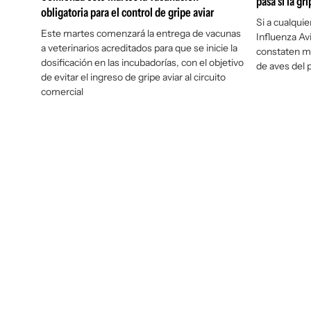
pasa si la gr
obligatoria para el control de gripe aviar
Si a cualquie
Este martes comenzará la entrega de vacunas
Influenza Av
a veterinarios acreditados para que se inicie la
constaten mu
dosificación en las incubadorías, con el objetivo
de aves del 
de evitar el ingreso de gripe aviar al circuito
comercial