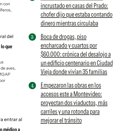
én con
incrustado en casas del Prado:
íferos,
chofer dijo que estaba contando
dinero mientras circulaba
Boca de drogas, piso
encharcado y cuartos por
 lo que
$60.000: crónica del desalojo a
un edificio centenario en Ciudad
us
 de aves,
Vieja donde vivían 35 familias
l MGAP
por
Empezaron las obras en los
accesos este a Montevideo:
proyectan dos viaductos, más
carriles y una rotonda para
mejorar el tránsito
ro médico a