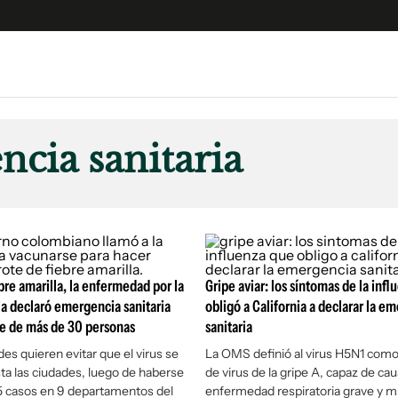
e
S
n
cia sanitaria
es
Siguenos en:
 y Legales
es especiales
ciones
ters
bre amarilla, la enfermedad por la
Gripe aviar: los síntomas de la inf
ina
a declaró emergencia sanitaria
obligó a California a declarar la e
te de más de 30 personas
sanitaria
 Unidos
es quieren evitar que el virus se
La OMS definió al virus H5N1 como
ta las ciudades, luego de haberse
de virus de la gripe A, capaz de ca
5 casos en 9 departamentos del
enfermedad respiratoria grave y 