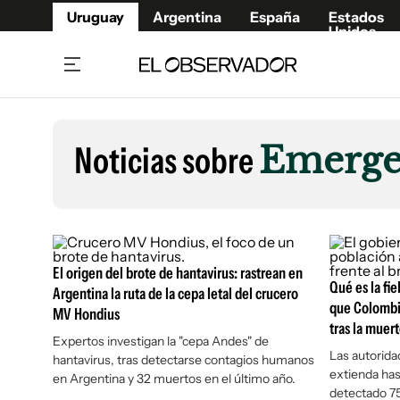
Uruguay
Argentina
España
Estados
Unidos
Home
Lifestyl
Member
Opinió
Noticias sobre
Emergen
Beneficios Member
Fúnebr
Referí
Remates
14°C
Jueves:
Ahora en:
Montevideo
Nacional
Mín
10°
Máx
15°
Edicion
Nubes
Café y Negocios
Publica
El origen del brote de hantavirus: rastrean en
Economía y Empresas
Newslet
Qué es la fie
Argentina la ruta de la cepa letal del crucero
Agro
Argent
que Colombi
MV Hondius
Brand Studio
tras la muer
España
Expertos investigan la "cepa Andes" de
Mundo
Estados
Las autoridad
hantavirus, tras detectarse contagios humanos
extienda has
en Argentina y 32 muertos en el último año.
Cultura y Espectáculos
detectado 7