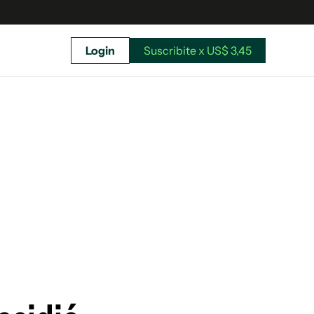
Login
Suscribite x US$ 3,45
uscríbete ahora a El Observador y elegí hasta
donde llegar.
Suscribite x US$ 3,45