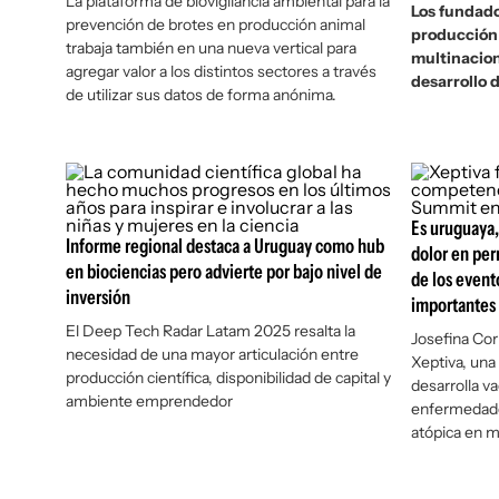
La plataforma de biovigilancia ambiental para la
Los fundado
prevención de brotes en producción animal
producción 
trabaja también en una nueva vertical para
multinacion
agregar valor a los distintos sectores a través
desarrollo 
de utilizar sus datos de forma anónima.
Es uruguaya,
Informe regional destaca a Uruguay como hub
dolor en per
en biociencias pero advierte por bajo nivel de
de los event
inversión
importantes 
El Deep Tech Radar Latam 2025 resalta la
Josefina Co
necesidad de una mayor articulación entre
Xeptiva, una
producción científica, disponibilidad de capital y
desarrolla v
ambiente emprendedor
enfermedade
atópica en 