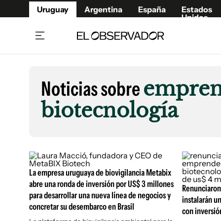
Uruguay
Argentina
España
Estados
Unidos
Home
Lifestyl
Member
Opinió
Noticias sobre
empren
Beneficios Member
Fúnebr
biotecnología
Referí
Remates
11°C
Sábado:
Ahora en:
Montevideo
Nacional
Mín
7°
Máx
Edicion
11°
Lluvia Ligera
Café y Negocios
Publica
Economía y Empresas
Newslet
Agro
Argent
La empresa uruguaya de biovigilancia Metabix
Brand Studio
España
abre una ronda de inversión por US$ 3 millones
Renunciaron 
para desarrollar una nueva línea de negocios y
Mundo
Estados
instalarán u
concretar su desembarco en Brasil
con inversió
Cultura y Espectáculos