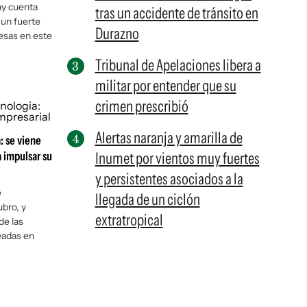
y cuenta
tras un accidente de tránsito en
un fuerte
Durazno
esas en este
Tribunal de Apelaciones libera a
militar por entender que su
crimen prescribió
Alertas naranja y amarilla de
: se viene
 impulsar su
Inumet por vientos muy fuertes
y persistentes asociados a la
e
llegada de un ciclón
ubro, y
extratropical
de las
eadas en