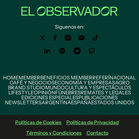
Siguenos en:
HOME
MEMBER
BENEFICIOS MEMBER
REFERÍ
NACIONAL
CAFÉ Y NEGOCIOS
ECONOMÍA Y EMPRESAS
AGRO
BRAND STUDIO
MUNDO
CULTURA Y ESPECTÁCULOS
LIFESTYLE
OPINIÓN
FÚNEBRES
REMATES Y LEGALES
EDICIONES ESPECIALES
PUBLICACIONES
NEWSLETTERS
ARGENTINA
ESPAÑA
ESTADOS UNIDOS
Políticas de Cookies
Políticas de Privacidad
Términos y Condiciones
Contacto