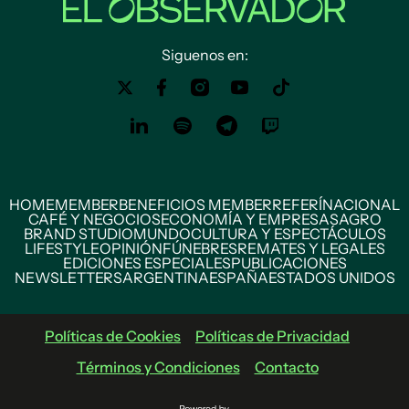
Siguenos en:
HOME
MEMBER
BENEFICIOS MEMBER
REFERÍ
NACIONAL
CAFÉ Y NEGOCIOS
ECONOMÍA Y EMPRESAS
AGRO
BRAND STUDIO
MUNDO
CULTURA Y ESPECTÁCULOS
LIFESTYLE
OPINIÓN
FÚNEBRES
REMATES Y LEGALES
EDICIONES ESPECIALES
PUBLICACIONES
NEWSLETTERS
ARGENTINA
ESPAÑA
ESTADOS UNIDOS
Políticas de Cookies
Políticas de Privacidad
Términos y Condiciones
Contacto