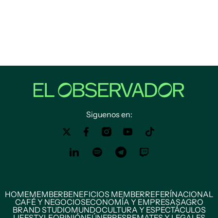
Siguenos en:
HOME
MEMBER
BENEFICIOS MEMBER
REFERÍ
NACIONAL
CAFÉ Y NEGOCIOS
ECONOMÍA Y EMPRESAS
AGRO
BRAND STUDIO
MUNDO
CULTURA Y ESPECTÁCULOS
LIFESTYLE
OPINIÓN
FÚNEBRES
REMATES Y LEGALES