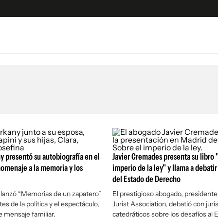
e
S
n
es
Siguenos en:
 y Legales
es especiales
ciones
ters
y presentó su autobiografía en el
Javier Cremades presenta su libro 
ina
omenaje a la memoria y los
imperio de la ley" y llama a debatir
del Estado de Derecho
 Unidos
 lanzó “Memorias de un zapatero”
El prestigioso abogado, president
es de la política y el espectáculo,
Jurist Association, debatió con juri
e mensaje familiar.
catedráticos sobre los desafíos al 