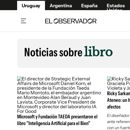
Uruguay
Argentina
España
Estados
Unidos
Home
Lifestyl
Member
Opinió
Noticias sobre
libro
Beneficios Member
Fúnebr
Referí
Remates
10°C
Sábado:
Ahora en:
Montevideo
Nacional
Mín
7°
Máx
11°
Edicion
Nubes
Café y Negocios
Publica
Economía y Empresas
Newslet
Ricky Sarkan
Agro
Argent
Ateneo: un h
Brand Studio
afectos
España
Mundo
Estados
El diseñador
Microsoft y Fundación TAEDA presentaron el
ante referent
libro "Inteligencia Artificial para el Bien"
Cultura y Espectáculos
con un fuert