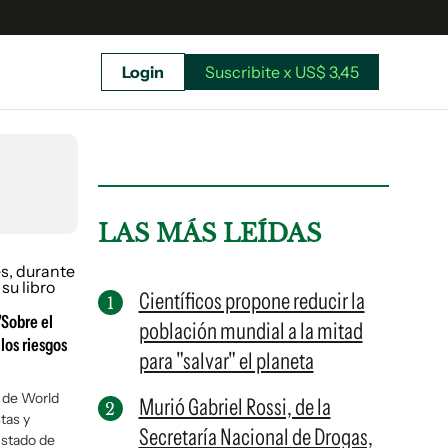
Login
Suscribite x US$ 3,45
uscríbete ahora a El Observador y elegí hasta
donde llegar.
LAS MÁS LEÍDAS
Científicos propone reducir la
"Sobre el
población mundial a la mitad
 los riesgos
para "salvar" el planeta
e de World
Murió Gabriel Rossi, de la
stas y
Secretaría Nacional de Drogas,
Suscribite x US$ 3,45
Estado de