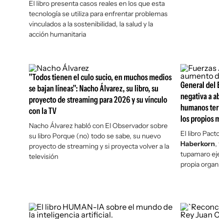
El libro presenta casos reales en los que esta
tecnología se utiliza para enfrentar problemas
vinculados a la sostenibilidad, la salud y la
acción humanitaria
"Todos tienen el culo sucio, en muchos medios
General del 
se bajan líneas": Nacho Álvarez, su libro, su
negativa a a
proyecto de streaming para 2026 y su vínculo
humanos ter
con la TV
los propios m
Nacho Álvarez habló con
El Observador
sobre
El libro
Pacto
su libro
Porque (no) todo se sabe
, su nuevo
Haberkorn
,
proyecto de streaming y si proyecta volver a la
tupamaro eje
televisión
propia organ