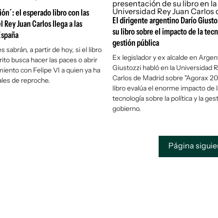
ión´: el esperado libro con las
El dirigente argentino Darío Giust
 Rey Juan Carlos llega a las
su libro sobre el impacto de la tecn
 España
gestión pública
 sabrán, a partir de hoy, si el libro
Ex legislador y ex alcalde en Argen
ito busca hacer las paces o abrir
Giustozzi habló en la Universidad 
iento con Felipe VI a quien ya ha
Carlos de Madrid sobre "Agorax 20
les de reproche.
libro evalúa el enorme impacto de la
tecnología sobre la política y la ges
gobierno.
Página sigui