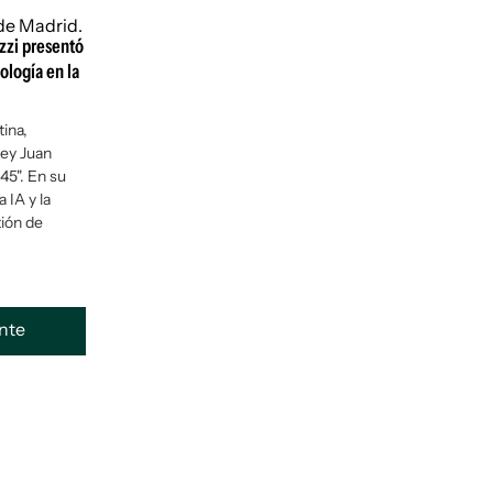
ozzi presentó
ología en la
tina,
Rey Juan
45". En su
 IA y la
tión de
ente