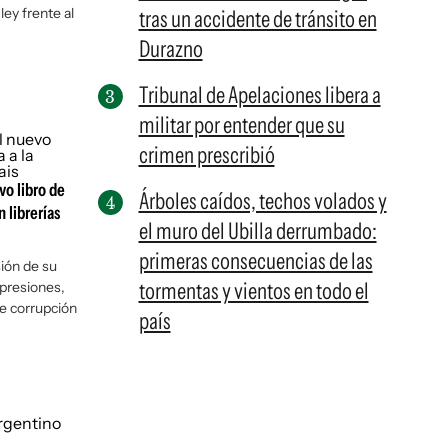
ey frente al
tras un accidente de tránsito en
Durazno
Tribunal de Apelaciones libera a
militar por entender que su
crimen prescribió
vo libro de
Árboles caídos, techos volados y
n librerías
el muro del Ubilla derrumbado:
primeras consecuencias de las
sión de su
tormentas y vientos en todo el
 presiones,
e corrupción
país