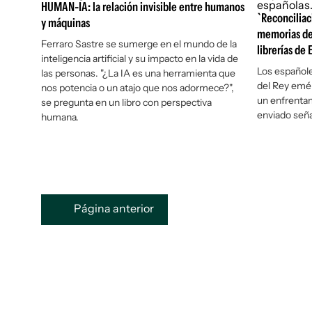
HUMAN-IA: la relación invisible entre humanos
`Reconciliac
y máquinas
memorias del
Ferraro Sastre se sumerge en el mundo de la
librerías de
inteligencia artificial y su impacto en la vida de
Los españoles
las personas. "¿La IA es una herramienta que
del Rey emér
nos potencia o un atajo que nos adormece?",
un enfrentam
se pregunta en un libro con perspectiva
enviado seña
humana.
Página anterior