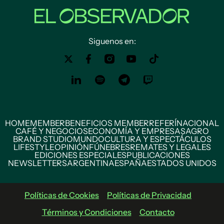
Siguenos en:
HOME
MEMBER
BENEFICIOS MEMBER
REFERÍ
NACIONAL
CAFÉ Y NEGOCIOS
ECONOMÍA Y EMPRESAS
AGRO
BRAND STUDIO
MUNDO
CULTURA Y ESPECTÁCULOS
LIFESTYLE
OPINIÓN
FÚNEBRES
REMATES Y LEGALES
EDICIONES ESPECIALES
PUBLICACIONES
NEWSLETTERS
ARGENTINA
ESPAÑA
ESTADOS UNIDOS
Políticas de Cookies
Políticas de Privacidad
Términos y Condiciones
Contacto