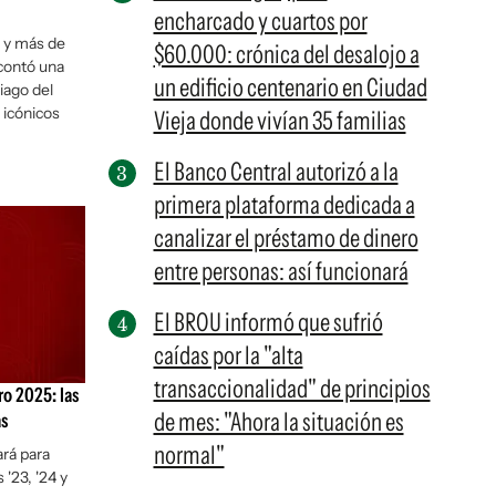
encharcado y cuartos por
 y más de
$60.000: crónica del desalojo a
contó una
un edificio centenario en Ciudad
iago del
icónicos
Vieja donde vivían 35 familias
El Banco Central autorizó a la
primera plataforma dedicada a
canalizar el préstamo de dinero
entre personas: así funcionará
El BROU informó que sufrió
caídas por la "alta
transaccionalidad" de principios
ro 2025: las
de mes: "Ahora la situación es
as
normal"
rá para
'23, '24 y