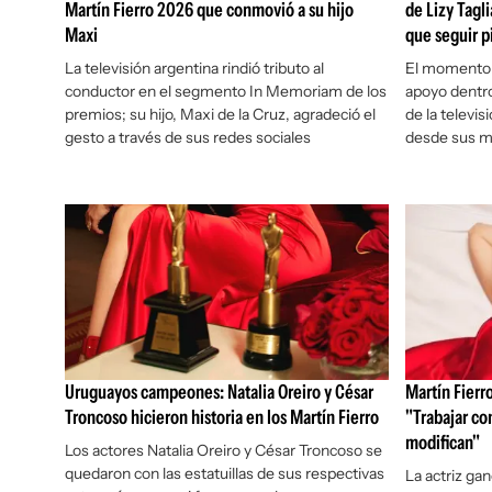
Martín Fierro 2026 que conmovió a su hijo
de Lizy Tagli
Maxi
que seguir pi
La televisión argentina rindió tributo al
El momento 
conductor en el segmento In Memoriam de los
apoyo dentro
premios; su hijo, Maxi de la Cruz, agradeció el
de la televi
gesto a través de sus redes sociales
desde sus m
Uruguayos campeones: Natalia Oreiro y César
Martín Fierro
Troncoso hicieron historia en los Martín Fierro
"Trabajar con
modifican"
Los actores Natalia Oreiro y César Troncoso se
quedaron con las estatuillas de sus respectivas
La actriz gan