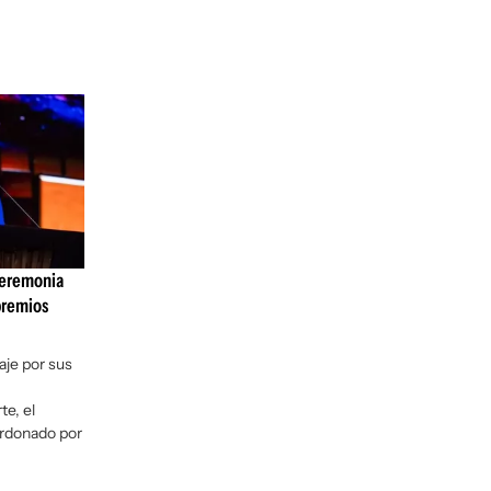
ceremonia
premios
aje por sus
te, el
ardonado por