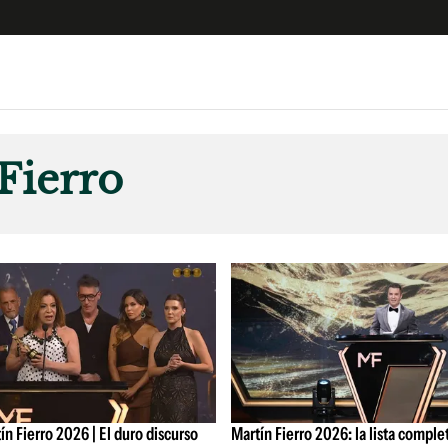
e
S
n
Fierro
es
Siguenos en:
 y Legales
es especiales
ciones
ters
ina
 Unidos
ín Fierro 2026 | El duro discurso
Martín Fierro 2026: la lista comple