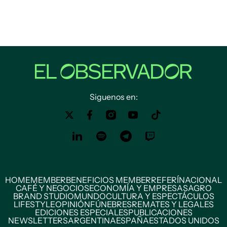
Siguenos en:
HOME
MEMBER
BENEFICIOS MEMBER
REFERÍ
NACIONAL
CAFÉ Y NEGOCIOS
ECONOMÍA Y EMPRESAS
AGRO
BRAND STUDIO
MUNDO
CULTURA Y ESPECTÁCULOS
LIFESTYLE
OPINIÓN
FÚNEBRES
REMATES Y LEGALES
EDICIONES ESPECIALES
PUBLICACIONES
NEWSLETTERS
ARGENTINA
ESPAÑA
ESTADOS UNIDOS