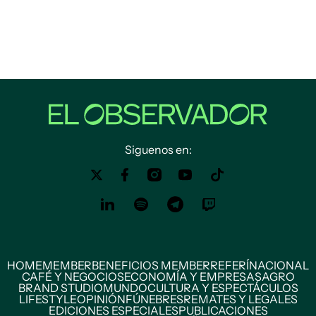
Siguenos en:
HOME
MEMBER
BENEFICIOS MEMBER
REFERÍ
NACIONAL
CAFÉ Y NEGOCIOS
ECONOMÍA Y EMPRESAS
AGRO
BRAND STUDIO
MUNDO
CULTURA Y ESPECTÁCULOS
LIFESTYLE
OPINIÓN
FÚNEBRES
REMATES Y LEGALES
EDICIONES ESPECIALES
PUBLICACIONES