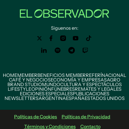
Siguenos en:
HOME
MEMBER
BENEFICIOS MEMBER
REFERÍ
NACIONAL
CAFÉ Y NEGOCIOS
ECONOMÍA Y EMPRESAS
AGRO
BRAND STUDIO
MUNDO
CULTURA Y ESPECTÁCULOS
LIFESTYLE
OPINIÓN
FÚNEBRES
REMATES Y LEGALES
EDICIONES ESPECIALES
PUBLICACIONES
NEWSLETTERS
ARGENTINA
ESPAÑA
ESTADOS UNIDOS
Políticas de Cookies
Políticas de Privacidad
Términos y Condiciones
Contacto