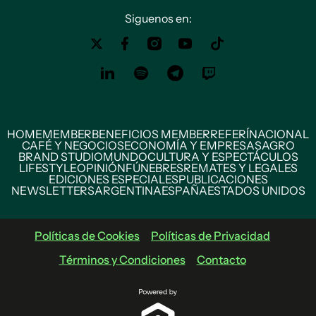
Siguenos en:
HOME
MEMBER
BENEFICIOS MEMBER
REFERÍ
NACIONAL
CAFÉ Y NEGOCIOS
ECONOMÍA Y EMPRESAS
AGRO
BRAND STUDIO
MUNDO
CULTURA Y ESPECTÁCULOS
LIFESTYLE
OPINIÓN
FÚNEBRES
REMATES Y LEGALES
EDICIONES ESPECIALES
PUBLICACIONES
NEWSLETTERS
ARGENTINA
ESPAÑA
ESTADOS UNIDOS
Políticas de Cookies
Políticas de Privacidad
Términos y Condiciones
Contacto