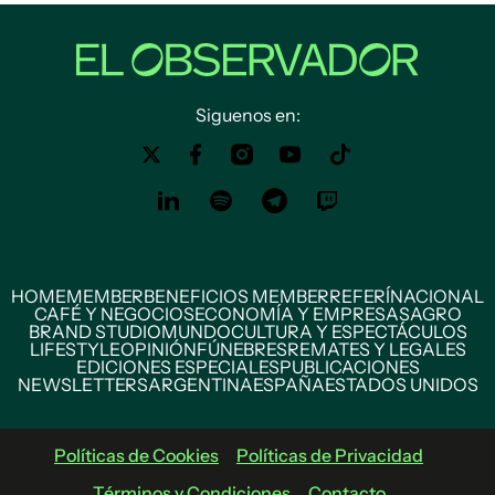
Siguenos en:
HOME
MEMBER
BENEFICIOS MEMBER
REFERÍ
NACIONAL
CAFÉ Y NEGOCIOS
ECONOMÍA Y EMPRESAS
AGRO
BRAND STUDIO
MUNDO
CULTURA Y ESPECTÁCULOS
LIFESTYLE
OPINIÓN
FÚNEBRES
REMATES Y LEGALES
EDICIONES ESPECIALES
PUBLICACIONES
NEWSLETTERS
ARGENTINA
ESPAÑA
ESTADOS UNIDOS
Políticas de Cookies
Políticas de Privacidad
Términos y Condiciones
Contacto