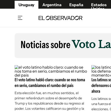
Uruguay
Argentina
España
Estados
Unidos
Home
Lifestyl
Member
Opinió
Noticias sobre
Voto La
Beneficios Member
Fúnebr
Referí
Remates
14°C
Viernes:
Ahora en:
Montevideo
Nacional
Mín
8°
Edicion
Máx
12°
Lluvia Moderada
Café y Negocios
Publica
Economía y Empresas
Newslet
El voto latino habló claro: cuando se nos toma
Los latinos 
Agro
Argent
en serio, cambiamos el rumbo del país
defensores 
Brand Studio
ahora
España
Esta elección fue, en muchos sentidos, el
primer referéndum sobre el desempeño de
Mundo
Estados
Los latinos
Trump y los republicanos desde su regreso al
una fuerza el
Cultura y Espectáculos
poder. Los votantes calificaron su gestión y la
elecciones.