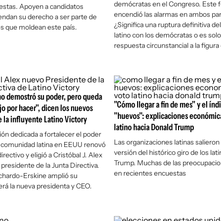
demócratas en el Congreso. Este
estas. Apoyen a candidatos
encendió las alarmas en ambos par
iendan su derecho a ser parte de
¿Significa una ruptura definitiva de
es que moldean este país.
latino con los demócratas o es sol
respuesta circunstancial a la figur
ino demostró su poder, pero queda
"Cómo llegar a fin de mes" y el índ
o por hacer", dicen los nuevos
"huevos": explicaciones económica
 la influyente Latino Victory
latino hacia Donald Trump
ión dedicada a fortalecer el poder
Las organizaciones latinas salieron 
la comunidad latina en EEUU renovó
versión del histórico giro de los lat
irectivo y eligió a Cristóbal J. Alex
Trump. Muchas de las preocupacio
residente de la Junta Directiva.
en recientes encuestas
chardo-Erskine amplió su
rá la nueva presidenta y CEO.