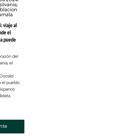
 viaje al
nde el
na puede
orazón del
nia, el
 Donald
 el pueblo
hispanos
didata
ente