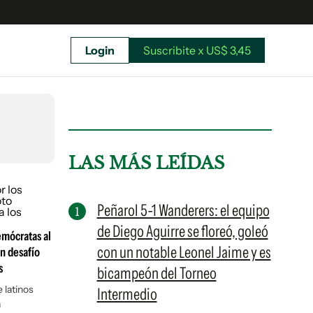
Login
Suscribite x US$ 3,45
uscríbete ahora a El Observador y elegí hasta
donde llegar.
LAS MÁS LEÍDAS
Peñarol 5-1 Wanderers: el equipo
de Diego Aguirre se floreó, goleó
emócratas al
con un notable Leonel Jaime y es
un desafío
s
bicampeón del Torneo
 latinos
Intermedio
a
Suscribite x US$ 3,45