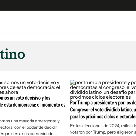
e
S
n
tino
es
Siguenos en:
 y Legales
es especiales
ciones
ters
somos un voto decisivo y los
ina
Por Trump a presidente y por los d
de esta democracia: el momento es
Congreso: el voto dividido latino, 
para los próximos ciclos electorale
 Unidos
 somos una mayoría emergente y
En las elecciones de 2024, miles de
ectoral con el poder de decidir
votaron por Trump, pero eligieron 
 Organicen a sus comunidades.