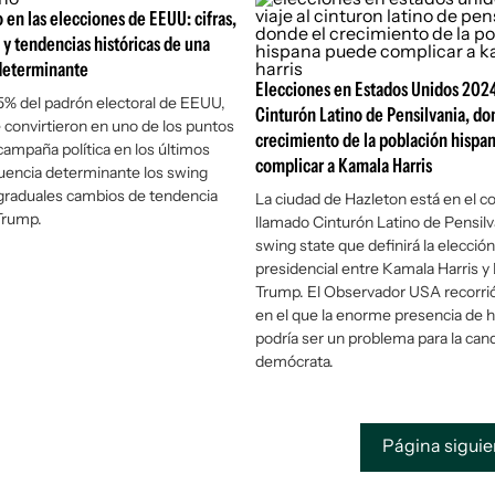
o en las elecciones de EEUU: cifras,
 y tendencias históricas de una
determinante
Elecciones en Estados Unidos 2024:
15% del padrón electoral de EEUU,
Cinturón Latino de Pensilvania, do
e convirtieron en uno de los puntos
crecimiento de la población hispa
 campaña política en los últimos
complicar a Kamala Harris
luencia determinante los swing
 graduales cambios de tendencia
La ciudad de Hazleton está en el c
Trump.
llamado Cinturón Latino de Pensilva
swing state que definirá la elección
presidencial entre Kamala Harris y
Trump. El Observador USA recorrió
en el que la enorme presencia de 
podría ser un problema para la can
demócrata.
Página sigui