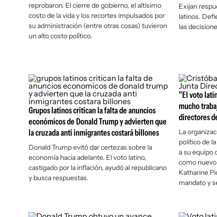
reprobaron. El cierre de gobierno, el altísimo
Exijan respu
costo de la vida y los recortes impulsados por
latinos. Def
su administración (entre otras cosas) tuvieron
las decision
un alto costo político.
"El voto lat
mucho trabaj
Grupos latinos critican la falta de anuncios
directores de
económicos de Donald Trump y advierten que
la cruzada anti inmigrantes costará billones
La organizac
político de 
Donald Trump evitó dar certezas sobre la
a su equipo d
economía hacia adelante. El voto latino,
como nuevo p
castigado por la inflación, ayudó al republicano
Katharine Pi
y busca respuestas.
mandato y se