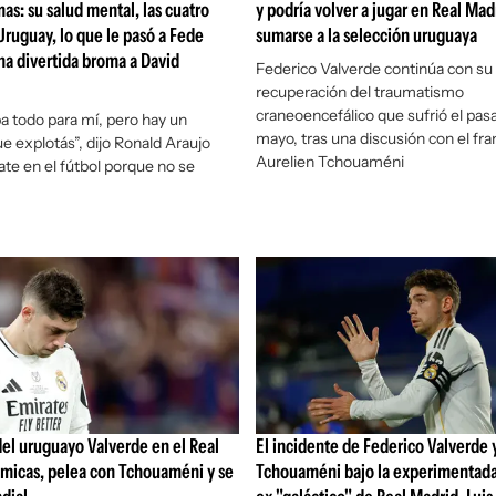
as: su salud mental, las cuatro
y podría volver a jugar en Real Mad
 Uruguay, lo que le pasó a Fede
sumarse a la selección uruguaya
na divertida broma a David
Federico Valverde continúa con su
recuperación del traumatismo
craneoencefálico que sufrió el pas
 todo para mí, pero hay un
mayo, tras una discusión con el fr
explotás”, dijo Ronald Araujo
Aurelien Tchouaméni
ate en el fútbol porque no se
del uruguayo Valverde en el Real
El incidente de Federico Valverde 
micas, pelea con Tchouaméni y se
Tchouaméni bajo la experimentada