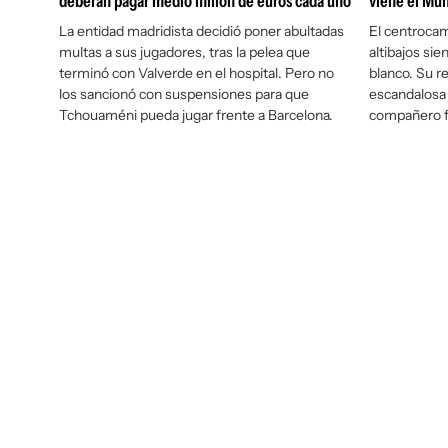
deberán pagar medio millón de euros cada uno
viene el Mun
La entidad madridista decidió poner abultadas
El centroca
multas a sus jugadores, tras la pelea que
altibajos si
terminó con Valverde en el hospital. Pero no
blanco. Su r
los sancionó con suspensiones para que
escandalosa 
Tchouaméni pueda jugar frente a Barcelona.
compañero f