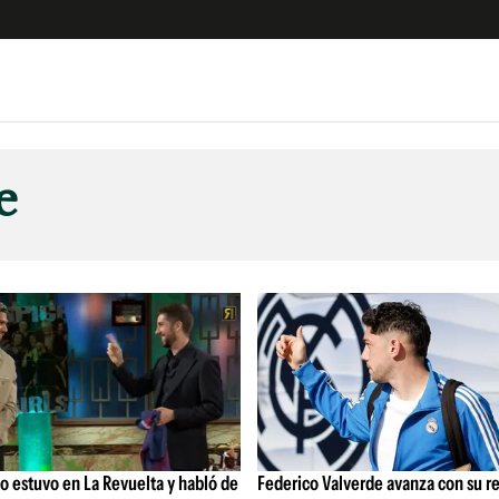
e
S
n
e
es
Siguenos en:
 y Legales
es especiales
ciones
ters
ina
 Unidos
o estuvo en La Revuelta y habló de
Federico Valverde avanza con su r