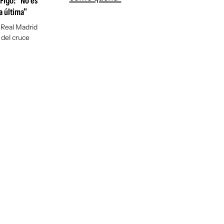
 Figo: "No es
a última"
l Real Madrid
 del cruce