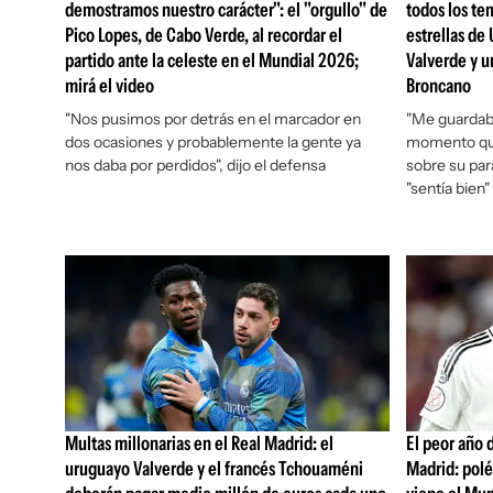
demostramos nuestro carácter": el "orgullo" de
todos los tem
Pico Lopes, de Cabo Verde, al recordar el
estrellas de
partido ante la celeste en el Mundial 2026;
Valverde y u
mirá el video
Broncano
"Nos pusimos por detrás en el marcador en
"Me guardaba
dos ocasiones y probablemente la gente ya
momento que 
nos daba por perdidos", dijo el defensa
sobre su par
"sentía bien"
Multas millonarias en el Real Madrid: el
El peor año 
uruguayo Valverde y el francés Tchouaméni
Madrid: polé