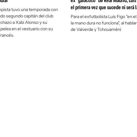
dial
ex "galáctico" de Real Madrid, Luis
el primera vez que sucede ni será l
mpista tuvo una temporada con
endo segundo capitán del club
Para el exfutbolista Luis Figo "en e
echazo a Xabi Alonso y su
la mano dura no funciona", al hablar
pelea en el vestuario con su
de Valverde y Tchouaméni
rancés.