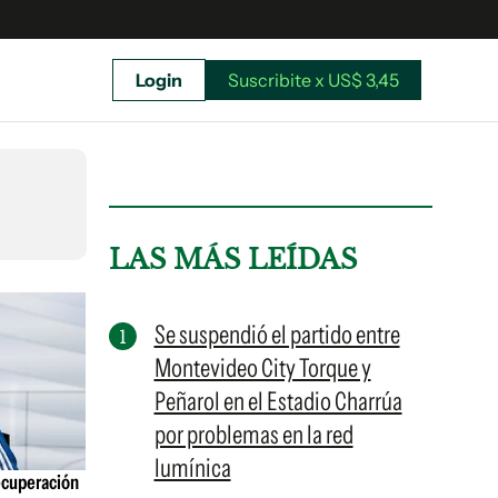
Login
Suscribite x US$ 3,45
uscríbete ahora a El Observador y elegí hasta
donde llegar.
LAS MÁS LEÍDAS
Se suspendió el partido entre
Montevideo City Torque y
Peñarol en el Estadio Charrúa
por problemas en la red
lumínica
ecuperación
Suscribite x US$ 3,45