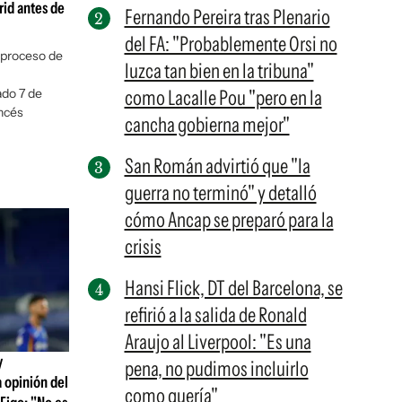
rid antes de
Fernando Pereira tras Plenario
del FA: "Probablemente Orsi no
 proceso de
luzca tan bien en la tribuna"
ado 7 de
como Lacalle Pou "pero en la
ancés
cancha gobierna mejor"
San Román advirtió que "la
guerra no terminó" y detalló
cómo Ancap se preparó para la
crisis
Hansi Flick, DT del Barcelona, se
refirió a la salida de Ronald
Araujo al Liverpool: "Es una
y
pena, no pudimos incluirlo
 opinión del
como quería"