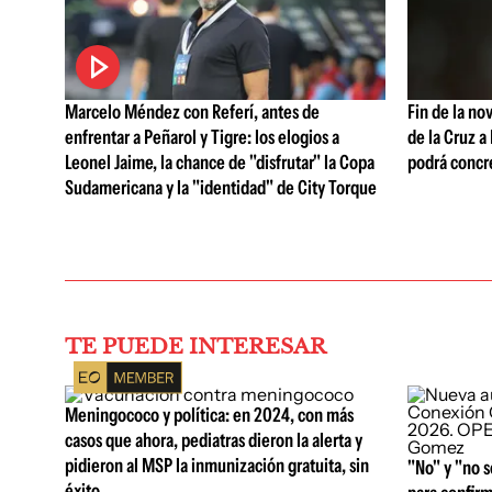
Marcelo Méndez con Referí, antes de
Fin de la no
enfrentar a Peñarol y Tigre: los elogios a
de la Cruz a
Leonel Jaime, la chance de "disfrutar" la Copa
podrá concr
Sudamericana y la "identidad" de City Torque
TE PUEDE INTERESAR
Meningococo y política: en 2024, con más
casos que ahora, pediatras dieron la alerta y
pidieron al MSP la inmunización gratuita, sin
"No" y "no s
éxito