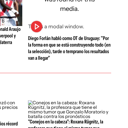
media.
This is a modal window.
nald Araujo
verpool y
Diego Forlán habló como DT de Uruguay: "Por
laterra
la forma en que se está construyendo todo (en
la selección), tarde o temprano los resultados
van a llegar"
"Conejos en la cabeza": Roxana Rügnitz, la
ios récord