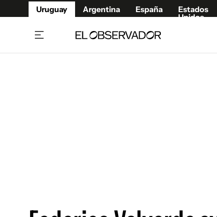
Uruguay
Argentina
España
Estados
Unidos
Home
Juegos 
Referí
Rugby
Fútbol
Básque
Mundial 2026
Tenis
Resultados Deportivos
Runnin
Fútbol internacional
Polidep
Copa Libertadores
Motor