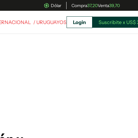
Dólar
Compra
37,20
Venta
39,70
TERNACIONAL
/ URUGUAYOS
Login
Suscribite x US$ 
uscríbete ahora a El Observador y elegí hasta
donde llegar.
Suscribite x US$ 3,45