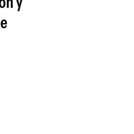
ón y
guenos en:
de