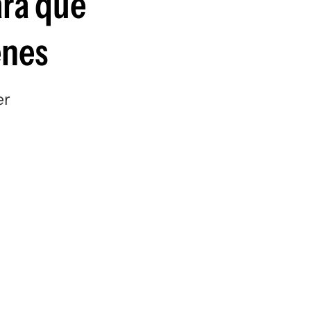
ara que
enes
er