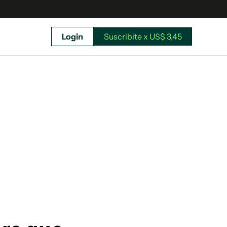
Login
Suscribite x US$ 3,45
uscríbete ahora a El Observador y elegí hasta
donde llegar.
Suscribite x US$ 3,45