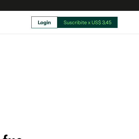
Login
Suscribite x US$ 3,45
uscríbete ahora a El Observador y elegí hasta
donde llegar.
Suscribite x US$ 3,45