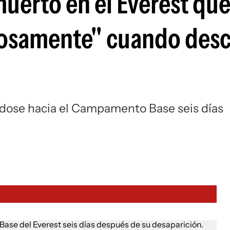
uerto en el Everest que
osamente" cuando des
ndose hacia el Campamento Base seis días