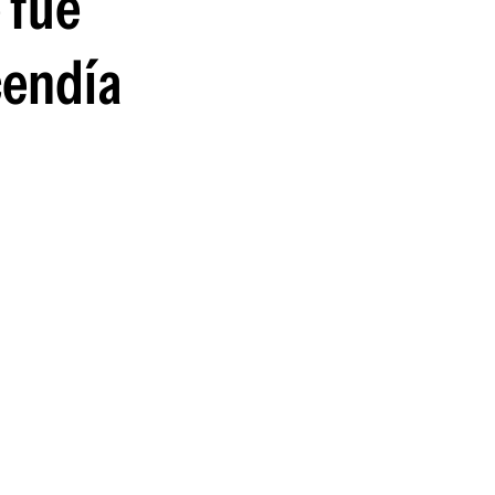
 fue
cendía