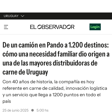
URUGUAY
URUGUAY
Login
ARGENTINA
De un camión en Pando a 1.200 destinos:
ESPAÑA
cómo una necesidad familiar dio origen a
ESTADOS UNIDOS
una de las mayores distribuidoras de
carne de Uruguay
Con 40 años de historia, la compañía es hoy
referente en carne de calidad, innovación logística
y un servicio que llega a 1200 puntos en todo el
país
25 de junio 2025
5:00 hs