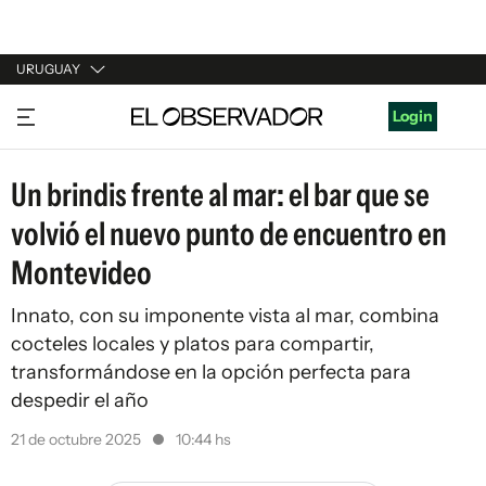
URUGUAY
URUGUAY
Login
ARGENTINA
Un brindis frente al mar: el bar que se
ESPAÑA
volvió el nuevo punto de encuentro en
ESTADOS UNIDOS
Montevideo
Innato, con su imponente vista al mar, combina
cocteles locales y platos para compartir,
transformándose en la opción perfecta para
despedir el año
21 de octubre 2025
10:44 hs