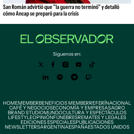
San Román advirtió que "la guerra no terminó" y detalló
cómo Ancap se preparó para la crisis
Siguenos en:
HOME
MEMBER
BENEFICIOS MEMBER
REFERÍ
NACIONAL
CAFÉ Y NEGOCIOS
ECONOMÍA Y EMPRESAS
AGRO
BRAND STUDIO
MUNDO
CULTURA Y ESPECTÁCULOS
LIFESTYLE
OPINIÓN
FÚNEBRES
REMATES Y LEGALES
EDICIONES ESPECIALES
PUBLICACIONES
NEWSLETTERS
ARGENTINA
ESPAÑA
ESTADOS UNIDOS