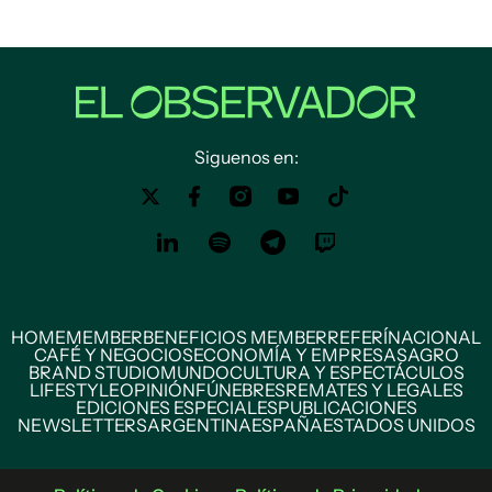
Siguenos en:
HOME
MEMBER
BENEFICIOS MEMBER
REFERÍ
NACIONAL
CAFÉ Y NEGOCIOS
ECONOMÍA Y EMPRESAS
AGRO
BRAND STUDIO
MUNDO
CULTURA Y ESPECTÁCULOS
LIFESTYLE
OPINIÓN
FÚNEBRES
REMATES Y LEGALES
EDICIONES ESPECIALES
PUBLICACIONES
NEWSLETTERS
ARGENTINA
ESPAÑA
ESTADOS UNIDOS