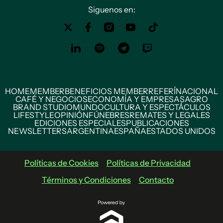
Siguenos en:
HOME
MEMBER
BENEFICIOS MEMBER
REFERÍ
NACIONAL
CAFÉ Y NEGOCIOS
ECONOMÍA Y EMPRESAS
AGRO
BRAND STUDIO
MUNDO
CULTURA Y ESPECTÁCULOS
LIFESTYLE
OPINIÓN
FÚNEBRES
REMATES Y LEGALES
EDICIONES ESPECIALES
PUBLICACIONES
NEWSLETTERS
ARGENTINA
ESPAÑA
ESTADOS UNIDOS
Políticas de Cookies
Políticas de Privacidad
Términos y Condiciones
Contacto