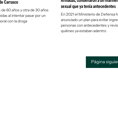
Armadas, condenaron a un mariner
de Carrasco
sexual que ya tenía antecedentes
de 60 años y otra de 30 años
En 2021 el Ministerio de Defensa h
idas al intentar pasar por un
anunciado un plan para evitar ingr
oral con la droga
personas con antecedentes y revis
quiénes ya estaban adentro
Página sigui