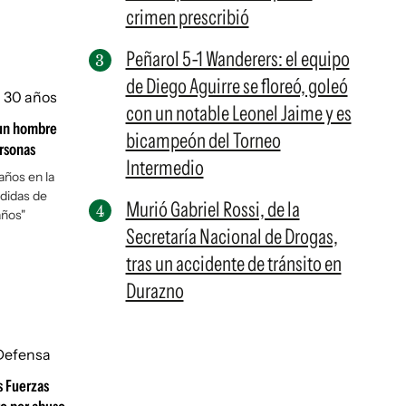
crimen prescribió
Peñarol 5-1 Wanderers: el equipo
de Diego Aguirre se floreó, goleó
con un notable Leonel Jaime y es
 un hombre
bicampeón del Torneo
ersonas
Intermedio
ños en la
edidas de
Murió Gabriel Rossi, de la
años"
Secretaría Nacional de Drogas,
tras un accidente de tránsito en
Durazno
s Fuerzas