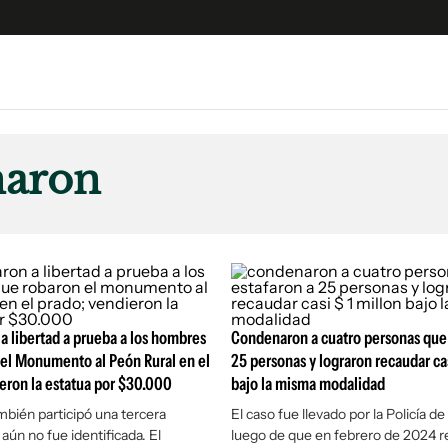
e
S
n
aron
es
Siguenos en:
 y Legales
es especiales
ciones
ters
ina
 libertad a prueba a los hombres
Condenaron a cuatro personas que 
el Monumento al Peón Rural en el
25 personas y lograron recaudar cas
eron la estatua por $30.000
bajo la misma modalidad
 Unidos
mbién participó una tercera
El caso fue llevado por la Policía d
aún no fue identificada. El
luego de que en febrero de 2024 r