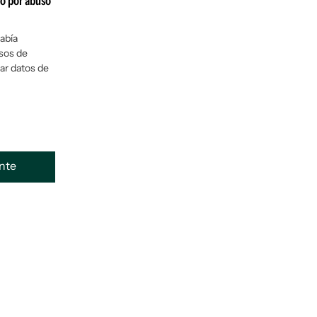
o por abuso
abía
esos de
ar datos de
ente