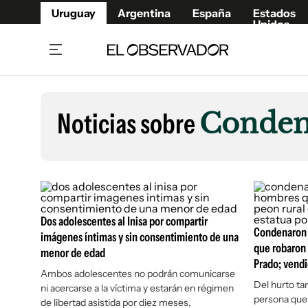
Uruguay
Argentina
España
Estados
Unidos
Home
Lifestyl
Member
Opinió
Noticias sobre
Conden
Beneficios Member
Fúnebr
Referí
Remates
11°C
Viernes:
Ahora en:
Montevideo
Nacional
Mín
8°
Máx
12°
Edicion
Nubes
Café y Negocios
Publica
Economía y Empresas
Newslet
Dos adolescentes al Inisa por compartir
Agro
Argent
Condenaron a
imágenes íntimas y sin consentimiento de una
que robaron 
menor de edad
Brand Studio
España
Prado; vendi
Mundo
Estados
Ambos adolescentes no podrán comunicarse
Del hurto ta
ni acercarse a la víctima y estarán en régimen
Cultura y Espectáculos
persona que 
de libertad asistida por diez meses,