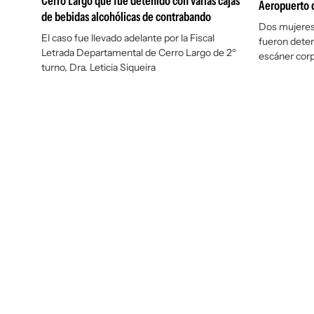
Cerro Largo que fue detenido con varias cajas
Aeropuerto 
de bebidas alcohólicas de contrabando
Dos mujeres 
El caso fue llevado adelante por la Fiscal
fueron deten
Letrada Departamental de Cerro Largo de 2º
escáner corp
turno, Dra. Leticia Siqueira