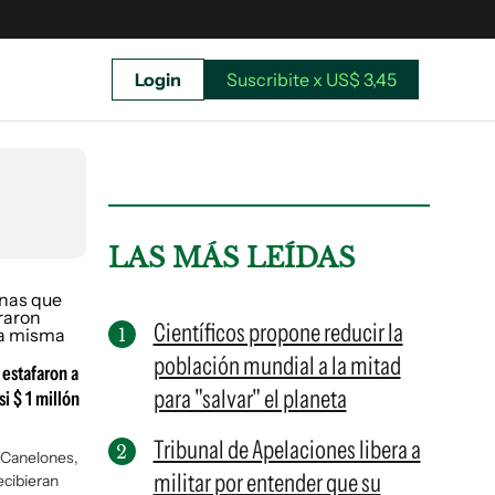
Login
Suscribite x US$ 3,45
uscríbete ahora a El Observador y elegí hasta
donde llegar.
LAS MÁS LEÍDAS
Científicos propone reducir la
población mundial a la mitad
estafaron a
para "salvar" el planeta
i $ 1 millón
Tribunal de Apelaciones libera a
e Canelones,
militar por entender que su
ecibieran
Suscribite x US$ 3,45