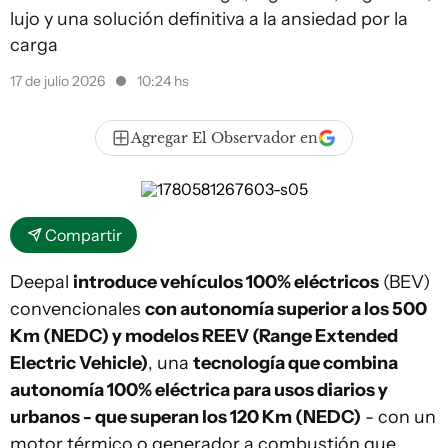
lujo y una solución definitiva a la ansiedad por la
carga
17 de julio 2026
10:24 hs
Agregar El Observador en
Compartir
Deepal
introduce vehículos 100% eléctricos
(BEV)
convencionales
con autonomía superior a los 500
Km (NEDC) y modelos REEV (Range Extended
Electric Vehicle)
, una
tecnología que combina
autonomía 100% eléctrica para usos diarios y
urbanos - que superan los 120 Km (NEDC)
- con un
motor térmico o generador a combustión que