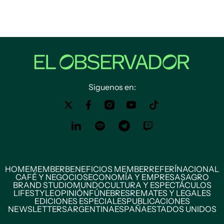
Siguenos en:
HOME
MEMBER
BENEFICIOS MEMBER
REFERÍ
NACIONAL
CAFÉ Y NEGOCIOS
ECONOMÍA Y EMPRESAS
AGRO
BRAND STUDIO
MUNDO
CULTURA Y ESPECTÁCULOS
LIFESTYLE
OPINIÓN
FÚNEBRES
REMATES Y LEGALES
EDICIONES ESPECIALES
PUBLICACIONES
NEWSLETTERS
ARGENTINA
ESPAÑA
ESTADOS UNIDOS