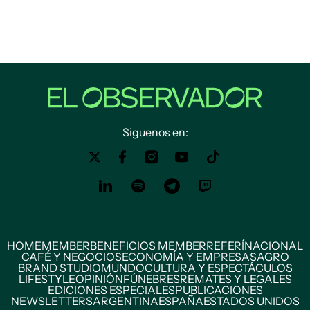
Siguenos en:
HOME
MEMBER
BENEFICIOS MEMBER
REFERÍ
NACIONAL
CAFÉ Y NEGOCIOS
ECONOMÍA Y EMPRESAS
AGRO
BRAND STUDIO
MUNDO
CULTURA Y ESPECTÁCULOS
LIFESTYLE
OPINIÓN
FÚNEBRES
REMATES Y LEGALES
EDICIONES ESPECIALES
PUBLICACIONES
NEWSLETTERS
ARGENTINA
ESPAÑA
ESTADOS UNIDOS