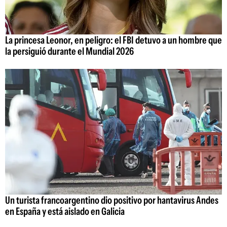
La princesa Leonor, en peligro: el FBI detuvo a un hombre que
la persiguió durante el Mundial 2026
Un turista francoargentino dio positivo por hantavirus Andes
en España y está aislado en Galicia