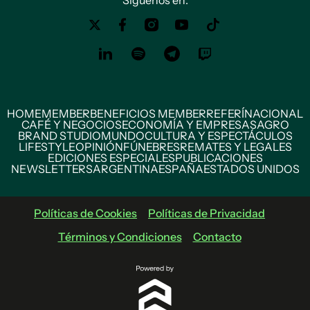
Siguenos en:
HOME
MEMBER
BENEFICIOS MEMBER
REFERÍ
NACIONAL
CAFÉ Y NEGOCIOS
ECONOMÍA Y EMPRESAS
AGRO
BRAND STUDIO
MUNDO
CULTURA Y ESPECTÁCULOS
LIFESTYLE
OPINIÓN
FÚNEBRES
REMATES Y LEGALES
EDICIONES ESPECIALES
PUBLICACIONES
NEWSLETTERS
ARGENTINA
ESPAÑA
ESTADOS UNIDOS
Políticas de Cookies
Políticas de Privacidad
Términos y Condiciones
Contacto