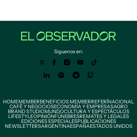
Siguenos en:
HOME
MEMBER
BENEFICIOS MEMBER
REFERÍ
NACIONAL
CAFÉ Y NEGOCIOS
ECONOMÍA Y EMPRESAS
AGRO
BRAND STUDIO
MUNDO
CULTURA Y ESPECTÁCULOS
LIFESTYLE
OPINIÓN
FÚNEBRES
REMATES Y LEGALES
EDICIONES ESPECIALES
PUBLICACIONES
NEWSLETTERS
ARGENTINA
ESPAÑA
ESTADOS UNIDOS