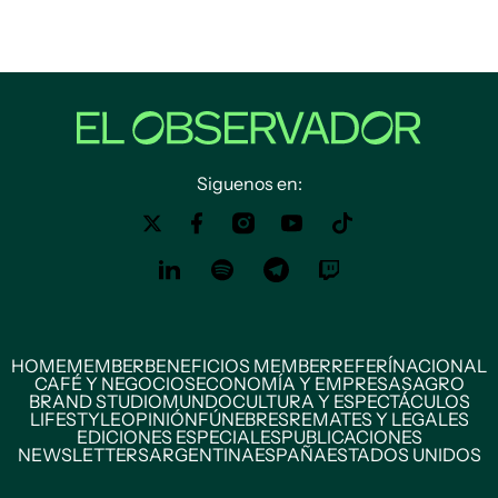
Siguenos en:
HOME
MEMBER
BENEFICIOS MEMBER
REFERÍ
NACIONAL
CAFÉ Y NEGOCIOS
ECONOMÍA Y EMPRESAS
AGRO
BRAND STUDIO
MUNDO
CULTURA Y ESPECTÁCULOS
LIFESTYLE
OPINIÓN
FÚNEBRES
REMATES Y LEGALES
EDICIONES ESPECIALES
PUBLICACIONES
NEWSLETTERS
ARGENTINA
ESPAÑA
ESTADOS UNIDOS