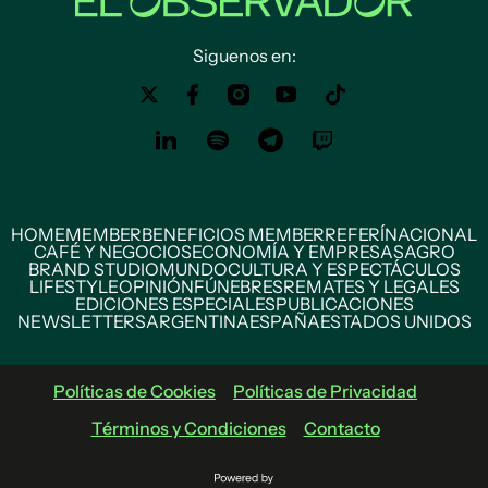
Siguenos en:
HOME
MEMBER
BENEFICIOS MEMBER
REFERÍ
NACIONAL
CAFÉ Y NEGOCIOS
ECONOMÍA Y EMPRESAS
AGRO
BRAND STUDIO
MUNDO
CULTURA Y ESPECTÁCULOS
LIFESTYLE
OPINIÓN
FÚNEBRES
REMATES Y LEGALES
EDICIONES ESPECIALES
PUBLICACIONES
NEWSLETTERS
ARGENTINA
ESPAÑA
ESTADOS UNIDOS
Políticas de Cookies
Políticas de Privacidad
Términos y Condiciones
Contacto